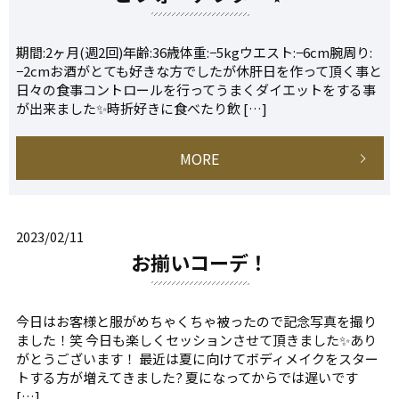
期間:2ヶ月(週2回)年齢:36歳体重:−5kgウエスト:−6cm腕周り:
−2cmお酒がとても好きな方でしたが休肝日を作って頂く事と
日々の食事コントロールを行ってうまくダイエットをする事
が出来ました✨時折好きに食べたり飲 […]
MORE
2023/02/11
お揃いコーデ！
今日はお客様と服がめちゃくちゃ被ったので記念写真を撮り
ました！笑 今日も楽しくセッションさせて頂きました✨あり
がとうございます！ 最近は夏に向けてボディメイクをスター
トする方が増えてきました? 夏になってからでは遅いです
[…]