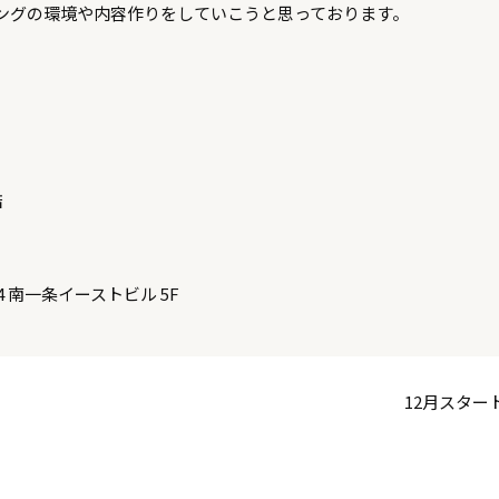
ングの環境や内容作りをしていこうと思っております。
店
 南一条イーストビル 5F
12月スター